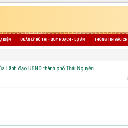
Ự KIỆN
QUẢN LÝ ĐÔ THỊ - QUY HOẠCH - DỰ ÁN
THÔNG TIN BÁO CH
 của Lãnh đạo UBND thành phố Thái Nguyên