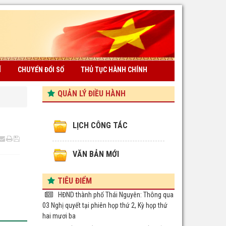
Í
CHUYỂN ĐỔI SỐ
THỦ TỤC HÀNH CHÍNH
QUẢN LÝ ĐIỀU HÀNH
LỊCH CÔNG TÁC
VĂN BẢN MỚI
TIÊU ĐIỂM
HĐND thành phố Thái Nguyên: Thông qua
03 Nghị quyết tại phiên họp thứ 2, Kỳ họp thứ
hai mươi ba