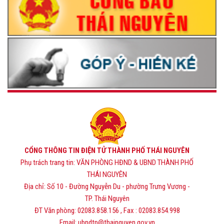
CỔNG THÔNG TIN ĐIỆN TỬ THÀNH PHỐ THÁI NGUYÊN
Phụ trách trang tin: VĂN PHÒNG HĐND & UBND THÀNH PHỐ
THÁI NGUYÊN
Địa chỉ: Số 10 - Đường Nguyễn Du - phường Trưng Vương -
TP. Thái Nguyên
ĐT Văn phòng: 02083.858.156 , Fax : 02083.854.998
Email: ubndtp@thainguyen.gov.vn