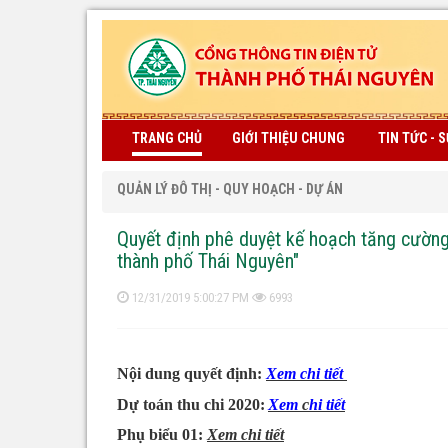
TRANG CHỦ
GIỚI THIỆU CHUNG
TIN TỨC - S
QUẢN LÝ ĐÔ THỊ - QUY HOẠCH - DỰ ÁN
Quyết định phê duyệt kế hoạch tăng cường
thành phố Thái Nguyên"
12/31/2019 5:00:27 PM
6993
Nội dung quyết định:
Xem chi tiết
Dự toán thu chi 2020:
Xem
c
hi tiết
Phụ biểu 01:
Xem c
hi tiết