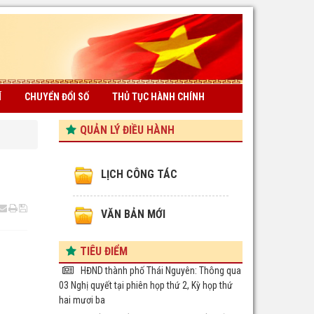
Í
CHUYỂN ĐỔI SỐ
THỦ TỤC HÀNH CHÍNH
QUẢN LÝ ĐIỀU HÀNH
LỊCH CÔNG TÁC
VĂN BẢN MỚI
TIÊU ĐIỂM
HĐND thành phố Thái Nguyên: Thông qua
03 Nghị quyết tại phiên họp thứ 2, Kỳ họp thứ
hai mươi ba