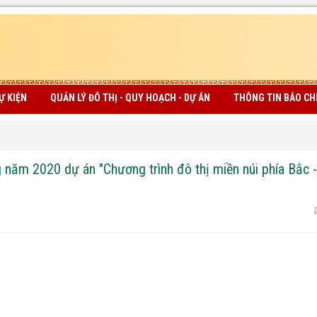
Ự KIỆN
QUẢN LÝ ĐÔ THỊ - QUY HOẠCH - DỰ ÁN
THÔNG TIN BÁO CH
 năm 2020 dự án "Chương trình đô thị miền núi phía Bắc -